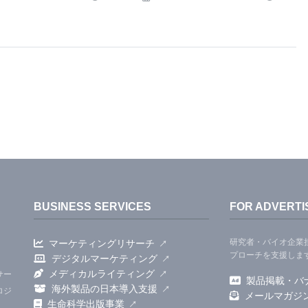
いう生態学的な課題を直接反映する二つの重要な役割
ンに反応して体内の水分を保持するのを助け、トゥル
を保持できるようにします。第二に、赤身肉のような
廃物から腎臓を保護する役割も果たしている可能性が
老廃物は腎臓でろ過される必要があり、多くの人々で
ることがありますが、この問題はトゥルカナ族の間で
BUSINESS SERVICES
FOR ADVERTI
研究者・バイオ企業
マーケティングリサーチ
プローチを支援しま
デジタルマーケティング
メディカルライティング
サー
製品掲載・バ
のタイミングはアフリカ北部の乾燥化と一致している
海外製品の日本導入支援
ロジ
メールマガジ
生命科学出版事業
ますます乾燥するにつれて、自然淘汰が砂漠環境での生存