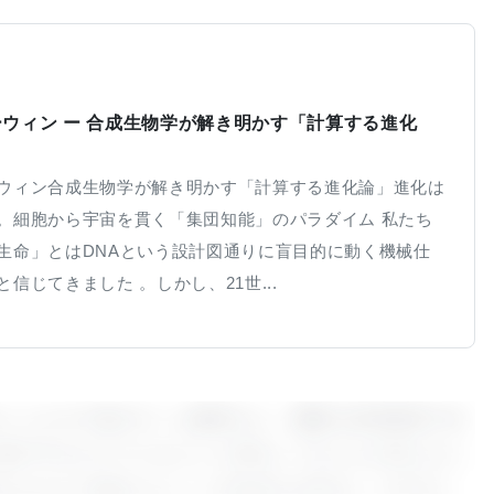
ウィン ー 合成生物学が解き明かす「計算する進化
ウィン合成生物学が解き明かす「計算する進化論」進化は
。細胞から宇宙を貫く「集団知能」のパラダイム 私たち
生命」とはDNAという設計図通りに盲目的に動く機械仕
信じてきました 。しかし、21世...
トゥルカナ族のゲノム解析から、極限の砂漠環境で生
数千年をかけてどのように変化してきたかが明らかに
誌Scienceに掲載されたこの包括的な研究は、水不足と