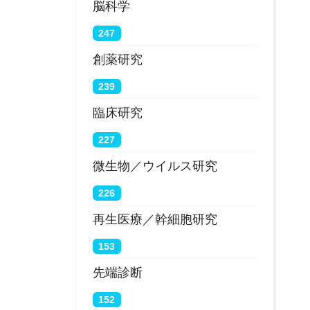
脳科学
247
創薬研究
239
臨床研究
227
微生物／ウイルス研究
226
再生医療／幹細胞研究
153
先端診断
152