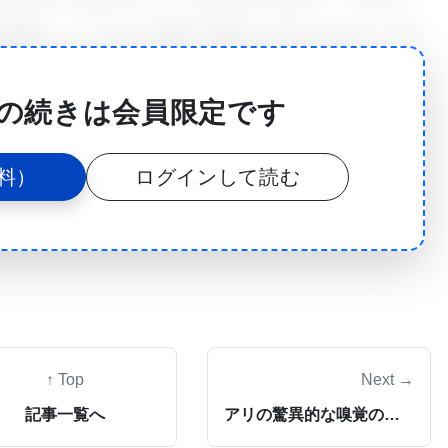
故郷で、トゥルカナ族が生き抜くためにいかにして並
明らかにしています。このScienceの記事は、
Pastoralism in the Turkana of Northwest Kenya（ケニ
の続きは会員限定です
トレスと牧畜への適応）」と題されています。
料）
ログインして読む
広大な乾燥地帯に広がり、日陰は珍しく、水はさらに
カ一帯に及び、西はウガンダ、北西は南スーダン、北
↑ Top
Next →
地域は世界で最も乾燥した場所の一つです。雨は短
、このような環境では、自分たちとヤギやラクダの群
記事一覧へ
アリの驚異的な嗅覚の秘密を解明！「転写の盾」という新たな遺伝子制御メカニズム
日々の務めです。水汲みの旅は毎日数時間かかり、し