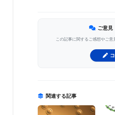
ばしば暑く、植物の生えていない土地
伝統的な牧畜民の食生活は、創意工夫
ご意見
を送る人々にとって、栄養の70～8
この記事に関するご感想やご意
れると推定されています。この依存は
な環境において、世界中の牧畜社会で
コ
「トゥルカナ族は何千年もの間、伝統
ための、またとない機会を提供してく
るカリフォルニア大学バークレー校の教員
Ayroles, PhD）は語ります。
関連する記事
長年にわたりトゥルカナコミュニティ