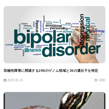
この研究チームは、以前に「サイバースラッグ」と
呼ばれるプロジェクトで、プレウロブランケア属の
海のナメクジの意思決定ニューロン回路をシミュレ
ートする研究を行っていました。彼らは、このシミ
BIOMARKET JP
ュレートされた生物をアイザック・アシモフにちな
んで「ASIMOV」と名付けました。アシモフは、人
間社会におけるロボットの安全性と倫理について探
求したサイエンスフィクション作家です。
双極性障害に関連する298のゲノム領域と36の遺伝子を特定
研究者たちは、ASIMOVに自己の内部状態を監視
2025.05.15
1080
し、飽食と報酬を求めるようにプログラムしまし
た。ASIMOVはしばらく食べていないと「空腹」に
なり、試行錯誤を通じて栄養価のある食べ物を選ぶ
ことを学習しました。研究者たちが中毒性のあるシ