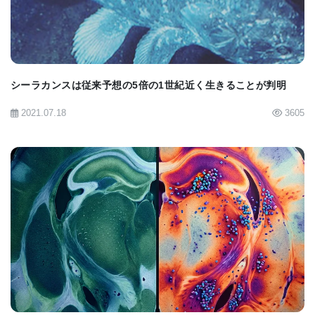
「サイバーオクトパス」と呼びました。
「エピソード記憶は、過去の出来事や経験の空間的
および時間的な文脈を符号化します」と著者らは述
シーラカンスは従来予想の5倍の1世紀近く生きることが判明
べています。これは、ほとんどの現在のAIモデルが
2021.07.18
3605
欠けている自然知能の基本的な構成要素です。
新しい研究では、ASIMOV-FAMが報酬を持つランド
マークが点在するシミュレートされた環境を探索し
ました。グリブコワ博士は、ASIMOVが取った各経
路の相対的な報酬を比較して強化または弱化できる
BIOMARKET JP
ペアワイズ連合に焦点を当てました。ASIMOVは新
規性と報酬を追求するようにプログラムされていま
した。