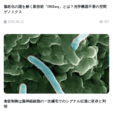
脳老化の謎を解く新技術「IRISeq」とは？光学機器不要の空間
「ASIMOVエージェントは、FAMによって形成され
ゲノミクス
た認知マップを使用して空間環境を学習します」と
2026.06.12
357
ギレット博士は述べています。「それは、新しい経
路やショートカットを生成して、環境をより効率的
に移動し、より多くの報酬を得ることができます。
これは実質的に空間推論です。」
BIOMARKET JP
研究者たちは、この新しいアプローチを使用して、
空間ナビゲーション以外のさまざまなタスクを実行
できる、より効率的で高度なAIを作成することを期
待しています。
食欲制御は脳神経細胞の一次繊毛でのシグナル伝達に依存と判
明
「ASIMOV-FAMは、例えばChatGPTのような大規模