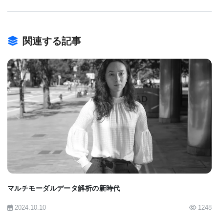
メモリーモジュールを追加することで、AIは過去の
イベントに関する情報を保持できるようになり、非
常にシンプルな空間学習をより複雑な学習に拡張で
関連する記事
きるようになりました。
「同じ種類の連合を使用して、例えば運動行動のシ
ーケンスを学習したり、社会的ネットワークをマッ
ピングしたり、言語的な問題解決を行ったりするこ
BIOMARKET JP
とができます」とグリブコワ博士は述べています。
「空間ドメインでの学習と実際に環境をナビゲート
してショートカットを作成することは、私たちのメ
モリーモジュールができることであり、より抽象的
マルチモーダルデータ解析の新時代
な概念にも非常によく適用できます。」
2024.10.10
1248