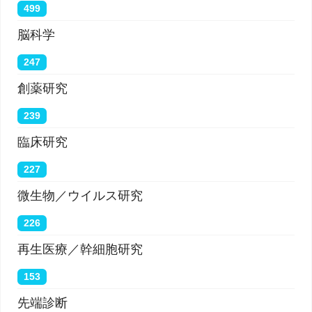
499
脳科学
[
News release
] [
Neurocomputing article
]
247
創薬研究
239
臨床研究
227
微生物／ウイルス研究
226
再生医療／幹細胞研究
153
先端診断