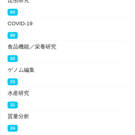
昆虫研究
64
COVID-19
60
食品機能／栄養研究
53
ゲノム編集
33
水産研究
31
質量分析
24