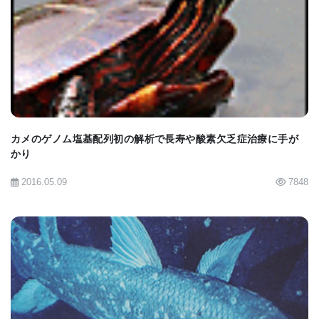
ミュレーション薬を選択肢に追加すると、ASIMOV
BIOMARKET JP
は栄養価がないにもかかわらず、その薬を追い求め
る行動を示しました。
しかし、ASIMOVは瞬間に生きており、経験から学
習することはできましたが、過去の経験から情報を
カメのゲノム塩基配列初の解析で長寿や酸素欠乏症治療に手が
かり
統合する能力は限られていました。そこでグリブコ
ワ博士は、エピソード記憶のための計算モジュール
2016.05.09
7848
を追加しました。これを「特徴連合マトリックス」
と呼び、学習と記憶に不可欠な脳領域である海馬の
構造と機能をモデルにしました。この研究もタコの
行動を駆動する脳ネットワークの研究に基づいてい
ました。研究者たちはASIMOV-FAMエージェントを
BIOMARKET JP