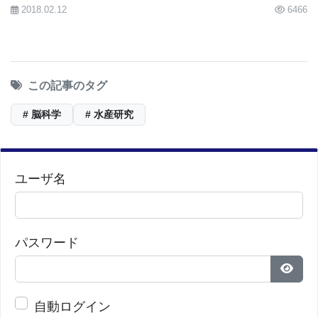
言語モデルを効率的な計算と問題解決のために強化
2018.02.12
6466
し、サイズとトレーニング要件を削減するために適
応できると期待しています」とギレット博士は述べ
ています。
この記事のタグ
# 脳科学
# 水産研究
「私たちは、ボトムアップアプローチを採用すれ
ば、あまり多くのデータを必要とせず、適応的な行
動と創造性においてはるかに動物的で、自ら学習す
ユーザ名
るAIを構築できると考えています」とグリブコワ博
士は述べています。「本質的には、私たちは子供が
学ぶように学習する高度なAIを目指しています。」
パスワード
ギレット博士とグリブコワ博士は、イリノイ大学ナ
ショナルスーパーコンピューティングアプリケーシ
パス
自動ログイン
ョンセンターの人工知能イノベーションセンターお