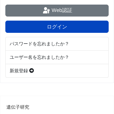
よび同大学の神経科学プログラムのアフィリエイト
Web認証
です。ギレット博士はまた、イリノイ大学ベックマ
ン先端科学技術研究所およびカール・R・ウーゼゲ
ログイン
ノミクス生物学研究所の教授でもあります。
パスワードを忘れましたか？
今回の研究は、人工知能に動物のような行動をさせ
るための新しいアプローチを示しました。シンプル
ユーザー名を忘れましたか？
な連合学習ルールとエピソード記憶の組み合わせに
新規登録
より、AIは環境を探索し、報酬を追求し、複雑な問
題を解決する能力を持つようになります。特に、タ
コの脳ネットワークを参考にしたこの研究は、AIの
進化に新しい可能性をもたらすものです。ASIMOV-
FAMのようなAIは、従来のAIに比べてより効率的で
遺伝子研究
あり、将来的には多様な応用が期待されます。