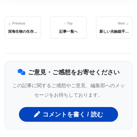
ワークの研究に基づいています。研究者たちは、強
化されたAIエージェントを「サイバーオクトパス」
と名付けました。
← Previous
↑ Top
Next →
深海生物の生存の秘密：クシクラゲの脂質構造を解明
記事一覧へ
新しい光触媒手法で効率的にアゼチジンを合成
「このアプローチにより、現在の人工知能よりもは
るかに動物的なAIが誕生しました」とグリブコワ博
士は述べています。「私たちは、非常に単純な海の
ご意見・ご感想をお寄せください
ナメクジの記憶から、私たちのような複雑な記憶へ
と進化させる方法を学んでいます。」
この記事に関するご感想やご意見、編集部へのメッ
セージをお待ちしております。
この新しいアプローチは、AIに基本的な機能を実行
させる前に大量のデータで事前訓練を行う従来の方
コメントを書く / 読む
法よりも効率的です。