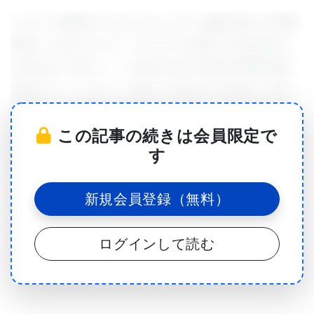
イリノイ大学アーバナシャンペーン校のポスドク研
究員、エカテリーナ・グリブコワ博士（Ekaterina
Gribkova, PhD）と、同大学の分子統合生理学名誉
教授ラノー・ギレット博士（Rhanor Gillette, PhD）
が主導し、農業生物工学教授ギリシュ・チョウダリ
この記事の続きは会員限定で
ー（Girish Chowdhary）のサポートを受けたこの研
す
究は、オープンアクセスで公開されています。論文
のタイトルは「Cognitive Mapping and Episodic
新規会員登録（無料）
Memory Emerge from Simple Associative Learning
Rules（認知マッピングとエピソード記憶はシンプル
ログインして読む
な連合学習ルールから生じる）」です。
この新しい研究は、タコの行動を駆動する脳ネット