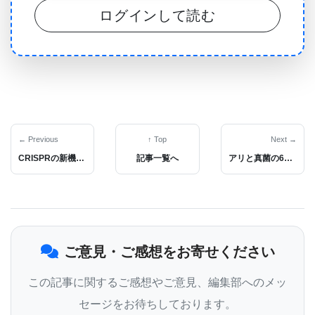
ログインして読む
部の神経科学准教授、ヒョンベ・クォン博士
（Hyungbae Kwon, PhD）は次のように述べていま
す。「脳内の記憶回路を人工的に再活性化すること
で、恐怖刺激がなくても、マウスが以前自然に行っ
た避難行動を引き起こすことができます。」
← Previous
↑ Top
Next →
新たな脳の記憶マッピング技術
CRISPRの新機能：分子燻蒸で細胞防御を強化する仕組みを発見
記事一覧へ
アリと真菌の6600万年の共進化：農業の起源に迫る
この研究では、記憶が脳内でどのように構造化され
ているかを探るため、研究者たちは「Cal-light」と
呼ばれる光活性化遺伝子発現スイッチング技術を使
ご意見・ご感想をお寄せください
用しました。この技術は、特定の記憶機能を選択的
この記事に関するご感想やご意見、編集部へのメッ
にタグ付けし、細胞レベルで記憶をマッピングする
セージをお待ちしております。