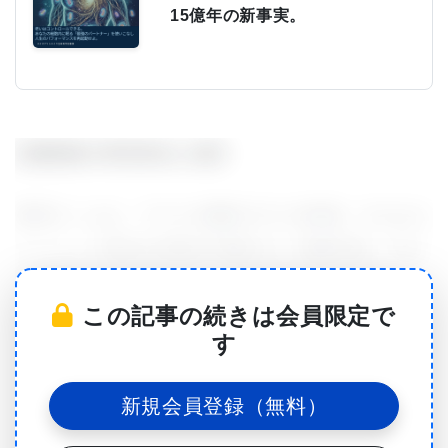
15億年の新事実。
記憶回路の再活性化に成功
研究チームは、マウスの脳内で2つの領域、すなわち
ドーパミン依存の行動を中継する「快感中枢」であ
る側坐核と防御行動を司る背側中脳水道灰白質
この記事の続きは会員限定で
（dPAG）を刺激することで、空間記憶を再活性化し
す
ました。この刺激により、マウスは避難行動を示し
ましたが、実際の避難場所は存在しませんでした。
新規会員登録（無料）
研究の責任者であるジョンズ・ホプキンス大学医学