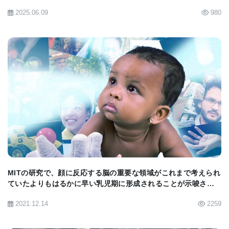
く記憶回路の全体像を理解することを目指していま
2025.06.09
980
す。
[
News release
] [
Nature Neurocience article
]
BIOMARKET JP
MITの研究で、顔に反応する脳の重要な領域がこれまで考えられ
ていたよりもはるかに早い乳児期に形成されることが示唆され
た。
2021.12.14
2259