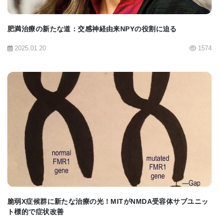
行動が見られる一方、両者を同時に活性化すること
で正確な避難行動が再現されました。
肥満治療の新たな道：交感神経由来NPYの役割に迫る
2025.01.20
1574
アルツハイマー病への応用可能性
クォン博士は、「記憶のマクロレベルの構造を理解
すれば、この手法を用いて神経変性疾患を予防また
は遅延させるより効果的な戦略を開発できるかもし
れません」と述べています。この研究は、アルツハ
BIOMARKET JP
イマー病患者の記憶回路を再活性化または再構築す
るための基盤を提供する可能性があります。
研究チームは、記憶に関連する他の脳領域のニュー
脆弱X症候群に新たな治療の光！MITがNMDA受容体サブユニッ
ロンを選択的にタグ付けし、異なる特定の行動を導
ト標的で症状改善