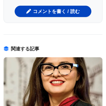
ことを可能にします。この手法を用いて、研究者た
ちは避難行動に関連する記憶ニューロンを特定し、
コメントを書く / 読む
それを再活性化させることに成功しました。
マウス実験から得られた洞察
実験では、まずマウスを避難場所付きのボックス内
関連する記事
で探索させ、視覚的手がかりを基に空間記憶を形成
させました。その後、視覚または聴覚の脅威信号を
追加し、避難行動を誘発しました。研究者たちはこ
の記憶回路を特定した後、側坐核やdPAGのニューロ
ンを個別に活性化させ、避難行動を再現できるか検
BIOMARKET JP
証しました。その結果、側坐核のみの活性化では避
難行動が誘発されず、dPAGの活性化ではランダムな