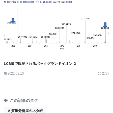
軟揮発性化合物の方が得意です。つまり、試料に含
まれる成分が揮発性ならGC/MS、軟揮発性なら
LC/MSという事になります。しかし、全くの未知試
BIOMARKET JP
料の場合、試料中の成分が揮発性なのか軟揮発性な
のかを知る事は、それ程簡単ではありません。
GC/MSとLC/MSのどちらが得意か？ と言う事
も、どちらをファーストチョイスにするかと言う問
LCMSで観測されるバックグランドイオン-2
題に関わると思います。得意な方、慣れている方
2022.03.10
2767
が、やはりファーストチョイスにし易いです。私の
場合、圧倒的にLC/MSの方が慣れているので、やは
りファーストチョイスはLC/MSです。水、メタノー
この記事のタグ
ル、アセトニトリルなどの比較的極性の高い溶媒に
溶かしてみて、溶ければ、あるいは全てでは無くて
# 質量分析屋のネタ帳