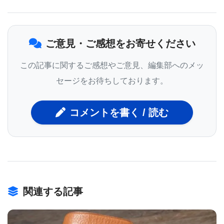
（Liquid Chromatography, LC）を用いた成分分離を
伴う導入があります。イオン化については、以前何
回かに分けて解説していますが、EI, CI, ESI, APCI,
ご意見・ご感想をお寄せください
など市販装置に用いられているだけでも10種類以上
この記事に関するご感想やご意見、編集部へのメッ
あります。
セージをお待ちしております。
質量分析計の種類は、先ずは試料導入法によって
分けられます。DI-MS, GC-MS, LC-MSといった具
コメントを書く / 読む
合です。この分け方は、イオン化部や質量分析部に
何が使われているかに関係なく、試料導入法だけに
関係します。
DIは、試料成分の分離を伴わないため、一般的に
関連する記事
は単一成分の試料の分析に用いられます。また、混
合物試料であっても、試料全体のイオンプロファイ