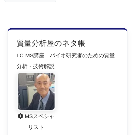
も溶けた分だけを、逆相のLC/MSを使います。ま
た、ヘキサンやジクロロメタンなどの低極性溶媒に
溶ければ、順相のLC/MSを使います。
GC/MSの対象となる揮発性化合物は、ヘキサンな
質量分析屋のネタ帳
どの低極性溶媒に溶解し易い場合が多いので、順相
のLC/MSで測定する溶液を、そのままGC/MSでも測
LC-MS講座：バイオ研究者のための質量
定する、と言う流れが良いと思います。
分析・技術解説
如何なる溶媒にも溶解せず、残渣が残る場合もあ
ります。その場合は、残渣を熱分解GC/MSや
TG/DTA-GC/MSなどの方法で測定します。ただし、
これらの方法では、試料を高温で加熱しますので、
試料中に含まれる化合物がそのままの形で測定でき
MSスペシャ
るとは限りません。熱分解生成物を測定する可能性
リスト
が高いです。