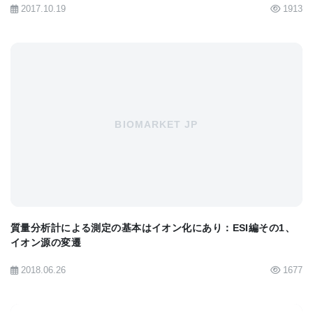
2017.10.19
1913
を使うしかありませんが、両方の装置がある場合は
どうか。結論から言ってしまうと、“両方持っている
人は両方使いましょう”という事になります。
GC/MSとLC/MSは、対象となる分析種の性質やイオ
ン化法が全く異なるため、双方補完するデータが得
BIOMARKET JP
られるためです。両方使うにしても、ではどちらを
ファーストチョイスにするかと言う問題がありま
す。
GC/MSは、試料をGCカラムに導入する際に加
熱・気化が必要なので、GCによる分離の対象になる
質量分析計による測定の基本はイオン化にあり：ESI編その1、
イオン源の変遷
のは、揮発性化合物です。一方LC/MSの分析対象と
2018.06.26
1677
なる化合物は、何らかの溶媒に溶解すればよく、揮
発性の有無は関係ありません。どちらかと言うと、