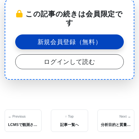
この記事の続きは会員限定で
す
新規会員登録（無料）
ログインして読む
質量分析計は、試料導入部－イオン化部－質量分析
部－検出部から構成されます。試料導入部は、アン
ビエント質量分析のような直接試料導入（Direct
← Previous
↑ Top
Next →
Inlet, DI）、ガスクロマトグラフィー（Gas
LCMSで観測されるバックグランドイオン-3
記事一覧へ
分析目的と質量分析計の種類について-2：イオン化編
Chromatography, GC）や液体クロマトグラフィー