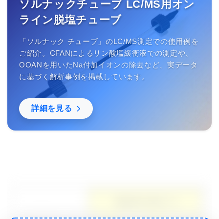
ソルナックチューブ LC/MS用オン
ライン脱塩チューブ
「ソルナック チューブ」のLC/MS測定での使用例を
ご紹介。CFANによるリン酸塩緩衝液での測定や、
OOANを用いたNa付加イオンの除去など、実データ
に基づく解析事例を掲載しています。
詳細を見る