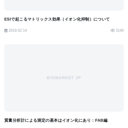
DI-MSは測定時間が短い事が特長なので、複数の
DI可能な装置がある場合、複数の方法を試すのが良
ESIで起こるマトリックス効果（イオン化抑制）について
いです。例えば、何か固形試料を測定する場合、先
2019.02.14
3140
ずDARTで表面の揮発性成分を測定し、次にそれを
極性溶媒に溶解して、溶解した分をインフュージョ
ン試料導入のESIで測定し、次は無極性溶媒に溶解し
て、溶解した分をDI-AIで測定する。と言った流れで
す。それぞれに対応できる装置が無いと出来ないの
BIOMARKET JP
で、このような測定が出来る組織は、かなり限られ
るとは思いますが。
次に、混合試料を、成分分離を介して質量分析し
たい場合、GC-MSを使うかLC-MSを使うかも、悩み
質量分析計による測定の基本はイオン化にあり：FAB編
どころだと思います。どちらかしかない場合、それ