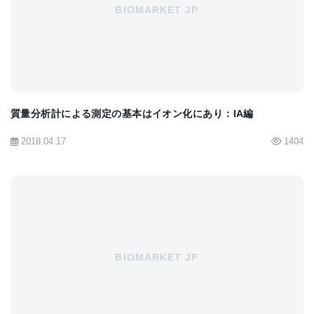
ーンを比較する」などでしょう。また、アンビエン
BIOMARKET JP
ト質量分析の場合、「試料をそのままの状態で分析
したい」という要求も強いと思います。
混合試料をDI-MSで測定する場合、目的に依って
はイオン化の種類が重要です。「どんな成分が含ま
質量分析計による測定の基本はイオン化にあり：IA編
れているのか、おおざっぱで良いので短時間で知り
たい」場合、EIのようなハードイオン化ではフラグ
2018.04.17
1404
メントイオンが生成してしまうため、どんな成分が
含まれているかと言う目的には適しません。また、
ソフトイオン化の代表例であるESIでは、含有成分同
士のイオン化抑制を考慮する必要があります。試料
の揮発性も重要ですね。揮発性の試料なら、基本的
BIOMARKET JP
にはフラグメントイオンを生成しないIA (ion
attachment)が有用でしょう。