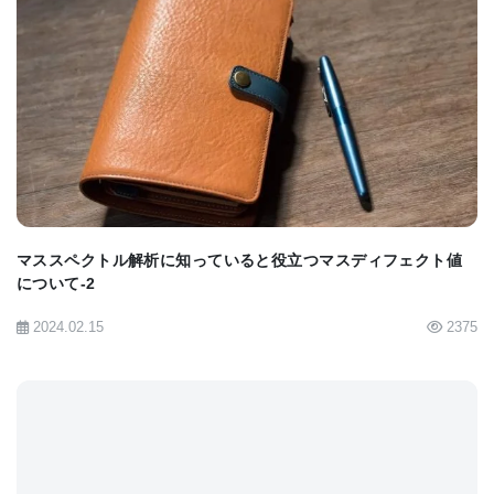
ルを短時間で確認したい場合などにも用いられま
す。DART (Direct Analysis in Real Time)に代表さ
れるアンビエント質量分析計や、MALDI-
BIOMARKET JP
MS（Matrix Assisted Laser Desorption/Ionization
Mass Spectrometer、マトリックス支援レーザー脱
離イオン化質量分析計）は、最近ではDI-MSの代表
例と言えるでしょう。その他、EIやESIなど殆ど全て
マススペクトル解析に知っていると役立つマスディフェクト値
のイオン化部と四重極や飛行時間など殆ど全ての質
について-2
量分析部との組合せにおいて、装置構成によっては
2024.02.15
2375
DI-MSとして使用可能です。DI-MSで混合物試料を
測定する場合、その目的の多くは、「どんな成分が
含まれているのか、おおざっぱで良いので短時間で
知りたい」、や「試料毎に検出されるイオンのパタ