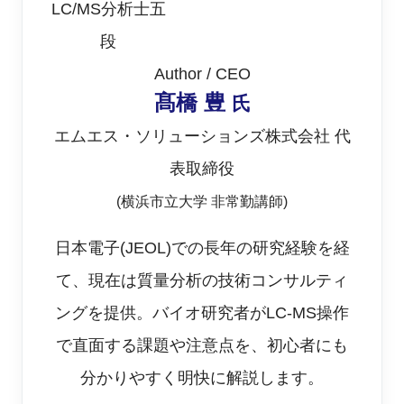
LC/MS分析士五
段
複雑な混合物から成ると推測される未知試料の測
Author / CEO
定では、如何なる装置や方法を用いても、「これで
髙橋 豊
氏
全て解る」と言う完全なゴールにはなかなか辿り着
エムエス・ソリューションズ株式会社 代
けません。得られた結果は、その方法を使った上で
表取締役
の限定的な結果である事を認識する必要がありま
(横浜市立大学 非常勤講師)
す。それを理解した上で、現在手元にある装置でど
こまでできるか、を考えて工夫して、出来得る範囲
日本電子(JEOL)での長年の研究経験を経
の最高のデータを出すのが、分析者としての腕の見
て、現在は質量分析の技術コンサルティ
せ所でしょう。データを得るまでだけでなく、得ら
ングを提供。バイオ研究者がLC-MS操作
れたデータを解析する段階でも同様です。私は、そ
で直面する課題や注意点を、初心者にも
れが楽しくて、長い間質量分析屋をやっています。
分かりやすく明快に解説します。