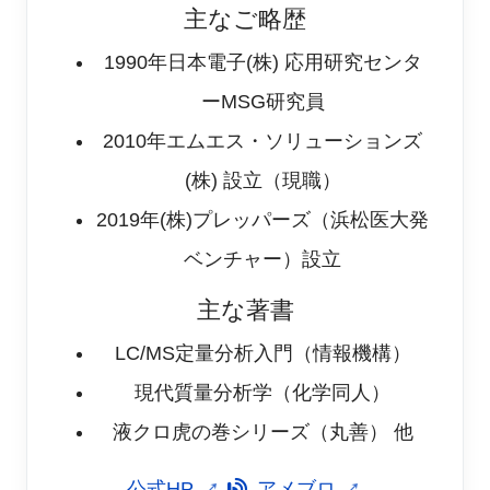
次回は、「分析目的と質量分析計の種類につい
主なご略歴
て-2」として、イオン化の話を書いてみたいと思い
1990年
日本電子(株) 応用研究センタ
ます。
ーMSG研究員
2010年
エムエス・ソリューションズ
(株) 設立（現職）
2019年
(株)プレッパーズ（浜松医大発
ベンチャー）設立
主な著書
LC/MS定量分析入門（情報機構）
現代質量分析学（化学同人）
液クロ虎の巻シリーズ（丸善） 他
公式HP
アメブロ