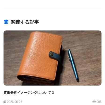
て良い程求められると思います。有機合成の分野で
は、狙った通りの構造の化合物が合成出来たかを、
様々な分析技術を使って確認する訳ですが、主役は
関連する記事
X線やNMRです。詳細な構造はこの2つで確認できる
ので、質量分析に求められるのは、分子の質量と分
子式くらいになります。合成品ですから、NMRを測
定出来るだけの“量”を確保する事は、それ程大変で
はない訳です。
BIOMARKET JP
一方、天然物試料や生体試料中の微量の未知成分
の構造推定を行う場合などは、ターゲットが微量で
すからNMRを測定できるだけの量を集めるのが大変
な訳です。もちろん、最終的に構造を決める時に
質量分析イメージングについて-3
は、どうしてもNMRは必要ですから集めなければな
2026.06.22
908