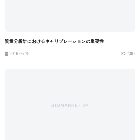
MALDI-TOFMSで質量分解能の高い装置は、やはり
日本電子のSpiral-TOFでしょうか！ らせん階段状
にイオンを16 mも飛ばします。MALDIによるイオン
化では、生体高分子でも多価イオンが生成し難く、
質量分析計におけるキャリブレーションの重要性
基本的には1価イオンが生成します。観測できるm/z
値の上限が事実上ないTOFMSは、その意味でMALDI
2016.05.18
2097
との組合せに適していると思います。
LC-TOFMSも装置としては市販されていますが、
定性分析特に未知成分の構造推定を行うという観点
からは、やはりMS/MS（プロダクトイオン分析）が
BIOMARKET JP
出来ないというのは、かなり弱い部分です。その意
味では、次回に登場するQ-TOFMSの方に大きなメリ
ットがあります。プロダクトイオン分析が出来なく