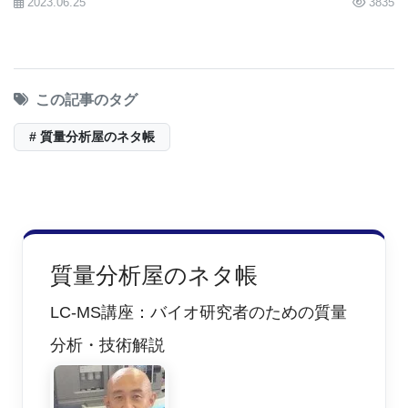
2023.06.25
3835
いないと思います。定性分析向けの装置としてのLC-
MSには、やはりQ-TOFMSの方が有用であると言え
るでしょう。
この記事のタグ
# 質量分析屋のネタ帳
とはいえ、これはあくまでも質量分析部としての考
え方であって、実際の装置はイオン源との組合せが
重要であり、同じESIでもメーカーによってそれぞれ
特徴があります。ある化合物を複数のメーカーの
ESI/MSで測定した時、このメーカーのESIではイオ
質量分析屋のネタ帳
ン化するけど、こっちのメーカーのESIではイオン化
LC-MS講座：バイオ研究者のための質量
しない、と言う事が実際に起こります。質量分析
分析・技術解説
は、先ずは分析種がイオン化しないと始まらないの
で、質量分析部の不利な部分に目をつぶってもイオ