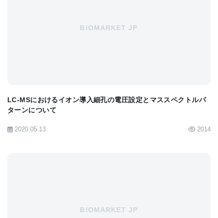
GC-TOFMSは非常に有用な装置です。もちろ
BIOMARKET JP
ん、“分析種がGC分離の対象になれば”という大前提
が必要ではありますが．．．
MALDI-TOFMSは、LC-TOFMSやGC-TOFMSに先
んじて実用化されましたが、こと質量分解能に関し
LC-MSにおけるイオン導入細孔の電圧設定とマススペクトルパ
ては、同じイオン光学系（飛行管の長さやリフレク
ターンについて
ターの数など）であれば、MALDI-TOFMSよりLC-
2020.05.13
2014
TOFMSやGC-TOFMSの方が高い印象です。これ
は、また別の時に考えたいと思いますが、LC-
TOFMSやGC-TOFMSで用いられる直交加速の方
が、イオンを飛行管に打ち込むときの運動エネルギ
ーのばらつきを小さく出来るだめだと思います。
BIOMARKET JP