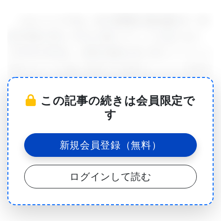
このシリーズでは、余り原理的な事は書かず、特
徴や用途に関して中心に書いていこうと思います。
TOFMSの特長は、質量分解能が高い事とスペクトル
取込スピードを速く設定できる事でしょう。TOFMS
がMALDIとの組合せで日本市場に登場したのは、も
この記事の続きは会員限定で
う30年以上前になると思いますが、当時は決して質
す
量分解能の高い装置とは言えない代物でした。
TOFMSはパルス的にイオンを生成するイオン化法と
新規会員登録（無料）
の組合せが容易なので、MALDIとの組合せにおいて
最初に実用化され、EIやESIのような連続イオン化と
ログインして読む
の組合せが可能になったのは、直交加速と呼ばれる
技術が開発されてから後の事です。そして、TOFMS
が高分解能質量分析計として認知されるようになっ