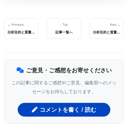
たのも、凡そその頃からだと思います。
高分解能の利点は、低分解能では重なってしまう
← Previous
↑ Top
Next →
分析目的と質量分析計の種類について-3：質量分析部（イオントラップ）編
記事一覧へ
分析目的と質量分析計の種類について-3：質量分析部（QTOF & Orbitrap）編
m/z
値が近いイオン同士を分離出来る事つまり選択
性の高さと、イオンの
m/z
値を正確に測る事が出来
る事です。イオンの
m/z
値とイオン種から元の分子
の質量を推測する事が出来るため、“イオンの
m/z
値
ご意見・ご感想をお寄せください
を正確に測る事＝分子の精密質量を知る事”となり、
その数値から分子を構成する元素組成即ち分子式を
この記事に関するご感想やご意見、編集部へのメッ
推測する事が出来ます。分子式が推測できるという
セージをお待ちしております。
のは、定性分析においては本当に重要で、特に有機
コメントを書く / 読む
合成の分野で論文を書いた場合、高分解能質量分析
による組成推定の結果を記載する事は、必ずと言っ