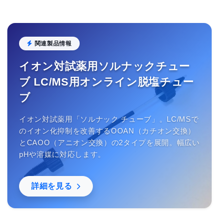
関連製品情報
イオン対試薬用ソルナックチュー
ブ LC/MS用オンライン脱塩チュー
ブ
イオン対試薬用「ソルナック チューブ」。LC/MSで
のイオン化抑制を改善するOOAN（カチオン交換）
とCAOO（アニオン交換）の2タイプを展開。幅広い
pHや溶媒に対応します。
詳細を見る