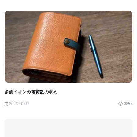
りませんが、取り得ずGC/MSやLC/MSで構造のあた
りを付けたいと思う訳です。LC/NMRという手も有
りますが、そもそも装置をもっている施設はそう多
くないですし。そのような場合には、最低限高分解
能マススペクトルから得られる分子式情報は必要で
BIOMARKET JP
す。加えて、GC/MSにおいては、EIで分子イオンが
検出されず分子質量が推測できない事が多々あり、
ライブラリーサーチを用いても化合物推定が困難な
場合があります。その場合には、CI, FI, PIなどのソ
多価イオンの電荷数の求め
フトイオン化の併用が有効です。ソフトイオン化に
2023.10.09
2855
+
より得られる[M+H]
など分子質量関連イオンの分子
式情報、加えてEIで得られるフラグメントイオンの
元素組成情報、更にライブラリーサーチの結果、ま
た昨今
AIを使ったこんなソフト
も開発されていて、