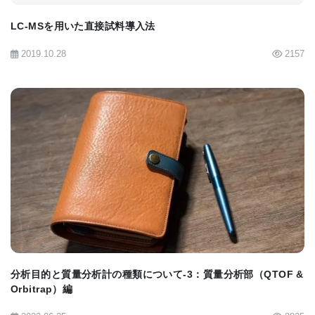
ても、In-source CIDでイオンを開裂させれば、
LC-MSを用いた直接試料導入法
GC/MSのEIと同じではないか？ と思われる人も多
2019.10.28
2157
いと思います。GC-EI-TOFMSと、LC-TOFMSのIn-
source CIDでイオンを開裂させる方法の最大の違い
は、GCとLCの分離能の違いでしょう。LC/MSで用
いられるIn-source CIDは、大気圧イオン源のイオン
導入孔付近でイオンを開裂させますが、MS/MSのよ
BIOMARKET JP
うにプリカーサーイオンを選択する事は出来ないた
め、クロマトグラフィーでの分離が不十分だと、混
合物の状態で複数のイオンが同時に開裂する事にな
ります。キャピラリーGCとHPLCやUHPLCを比べる
と、やはりGCの方が、分離能が圧倒的に高いですか
分析目的と質量分析計の種類について-3：質量分析部（QTOF &
ら、GCは未分離の成分が共溶出する可能性が低いと
Orbitrap）編
言えます。実際、LC-TOFMSは市場では余り売れて