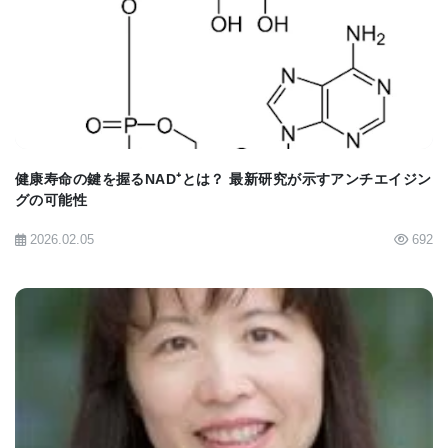
Signaling in Synaptic Partner Matching（シナプス
BIOMARKET JP
相手のマッチングにおけるテニューリンシグナル伝
達の分子および細胞機構）」というタイトルで発表
されました。
2.樹状細胞の活性化における表面タンパク質の変化
健康寿命の鍵を握るNAD⁺とは？ 最新研究が示すアンチエイジン
グの可能性
樹状細胞は、先天性免疫系と適応免疫系を調整する
2026.02.05
692
重要な役割を持ちます。この研究では、樹状細胞が
活性化される際に表面タンパク質がどのように変化
するのかを解析し、免疫応答の調整に関与する多数
のタンパク質の活動を明らかにしました。この成果
は、2024年8月12日にJournal of Immunology誌に
BIOMARKET JP
「Cell-Surface Milieu Remodeling in Human