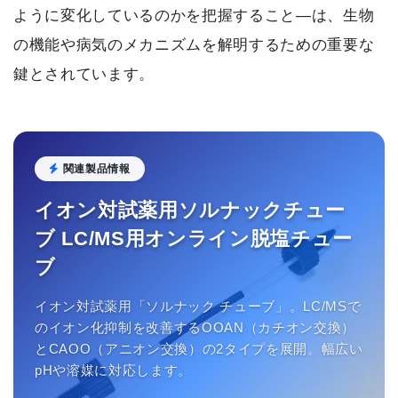
ように変化しているのかを把握すること—は、生物
の機能や病気のメカニズムを解明するための重要な
鍵とされています。
関連製品情報
イオン対試薬用ソルナックチュー
ブ LC/MS用オンライン脱塩チュー
ブ
イオン対試薬用「ソルナック チューブ」。LC/MSで
のイオン化抑制を改善するOOAN（カチオン交換）
とCAOO（アニオン交換）の2タイプを展開。幅広い
pHや溶媒に対応します。