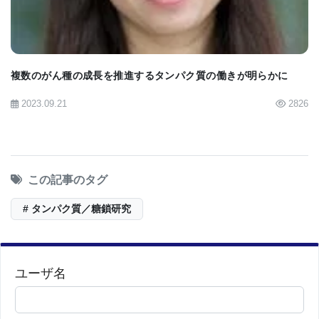
Dendritic Cell Activation」というタイトルで掲載さ
れました。
複数のがん種の成長を推進するタンパク質の働きが明らかに
「これらの研究を通じて、私たちの研究室の中心的
な目標である『細胞表面の言語の解読』に一歩近づ
2023.09.21
2826
きました。プロテオミクスは、包括的なシステムビ
ューを提供し、さらなる機構的研究への有益な手が
かりを与えることができます」とリー博士は述べて
この記事のタグ
います。
# タンパク質／糖鎖研究
[
News release
][
Cell article
] [
Journal of Immunology
ユーザ名
article
]