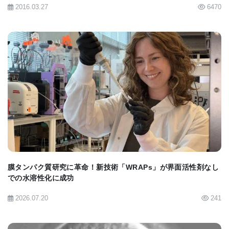
2016.03.27
6470
「PEELingは、ジャネリアのような環境がなければ
開発できなかったでしょう。ここでは、生物学者が
コンピュータ科学者と簡単に連携し、全科学コミュ
ニティに役立つツールを開発することができます」
とリー博士は語ります。「化学生物学やプロテオミ
BIOMARKET JP
クスの知識がなくても利用できる方法を提供するこ
とで、より多くの研究者が私たちの手法を活用し、
生物学的発見に集中できる環境を整えることを目指
しています。」
膜タンパク質研究に革命！新技術「WRAPs」が界面活性剤なし
での水溶性化に成功
細胞表面の信号を解明
2026.07.20
241
リー博士とその共同研究者たちは、これらのツール