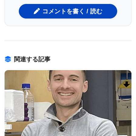
野）の可能性を示しています。
コメントを書く / 読む
「まずプロテオミクスのツールを構築し、それを特
定の生物学的疑問に適用して発見を行いました」と
リー博士は説明します。「プロテオミクスは、神経
科学から免疫学まで、そしてハエからヒトに至るま
関連する記事
で、多くの生物学的疑問に適用可能であることを示
しています。」
プロテオミクスツール「PEELing」の開発
BIOMARKET JP
リー博士はスタンフォード大学で大学院生およびポ
スドクとして研究を行い、細胞表面に存在するタン
パク質を解析するための手法とツールを開発しまし