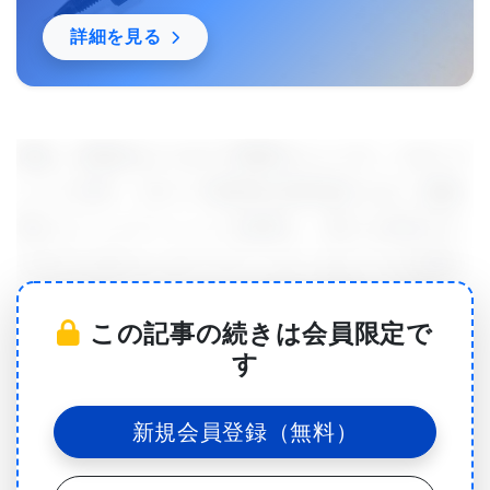
詳細を見る
現在、HHMIのジャネリア研究キャンパス、スタンフ
ォード大学、ブロード研究所の研究者たちが、細胞
間のコミュニケーションを解明し、新たな知見を引
き出すためのユーザーフレンドリーなツールを開発
しています。これにより、科学者は細胞の「言語」
この記事の続きは会員限定で
を翻訳し、細胞がどのように情報を交換しているの
す
かを明らかにすることが可能になります。
新規会員登録（無料）
「人体を細胞社会と捉えると、その社会の中で使わ
れている言語を解読し、細胞同士がどのようにコミ