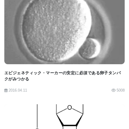
を活用して、細胞表面やその内外でのコミュニケー
ションを詳細に解析しています。以下はその例で
す：
BIOMARKET JP
1.神経細胞における「テニュリン」タンパク質のシ
グナル伝達
テニュリンは、発達中の脳でシナプスを形成するた
エピジェネティック・マーカーの安定に必須である卵子タンパ
めに軸索と樹状突起を結び付ける役割を持つ膜貫通
クがみつかる
タンパク質です。この研究では、テニュリンがシナ
2016.04.11
5008
プス結合のシグナルを出した後、細胞内で何が起こ
るのかを初めて解明しました。この成果は、2024年
9月5日に『Cell』誌にオープンアクセス論文として
「Molecular and Cellular Mechanisms of Teneurin