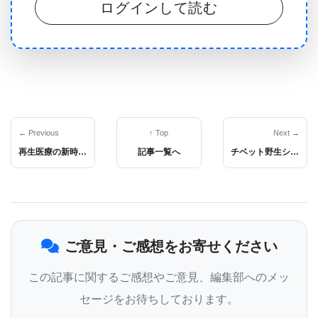
ログインして読む
ュニケーションをとっているのかを理解することが
私たちの目標です」と語るのは、ジャネリア研究キ
ャンパスのグループリーダーであり、本研究の主要
著者の一人であるジエフ・リー博士（Jiefu Li,
PhD）です。「この言語を段階的に解明するための
手法を開発し、その情報を基にさらなる発見を目指
← Previous
↑ Top
Next →
再生医療の新時代：脂肪由来幹細胞を活用した骨再生技術
記事一覧へ
チベット野生シャクヤクのゲノム研究で進化の謎に迫る
しています。」
プロテオミクスの力を活かす
新しい研究は、細胞間コミュニケーションに関する
ご意見・ご感想をお寄せください
革新的な知見を提供するだけでなく、生物学の重要
この記事に関するご感想やご意見、編集部へのメッ
な謎を解き明かすための基盤として「プロテオミク
セージをお待ちしております。
ス」（生細胞や生物全体のタンパク質を研究する分