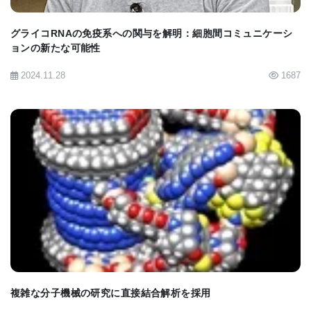
た。しかし、これを利用する世界中の研究者たちの
グライコRNAの免疫系への関与を解明：細胞間コミュニケーシ
間で共通の課題が浮上しました。それは、化学生物
ョンの新たな可能性
学やプロテオミクスの専門知識を持たない場合、得
2024.11.28
1687
られたデータを正確に解釈するのが難しいという点
です。
ジャネリアでグループリーダーとしての研究を開始
した2022年、リー博士はこの問題を解決するため、
BIOMARKET JP
科学計算ソフトウェアチームと協力し、
「PEELing」と呼ばれる新しいプラットフォームを
開発しました。このツールは、空間プロテオミクス
データをクリック一つで解析できるユーザーフレン
ドリーな設計となっています。
複雑な分子機械の研究に直接結合解析を採用