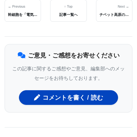
の損傷、食事など、さまざまな可能性のある要因を
← Previous
↑ Top
Next →
幹細胞を「電気」でパワーアップ！超音波で心筋梗塞を治療する最新マイクロニードル技術
記事一覧へ
チベット高原の動物がヒント？神経を保護・修復する新しいメカニズムの発見
調査してきました 。
今回Cell Reports誌に掲載された研究は、なぜ特定
の人がこれらの病気を発症し、他の人は発症しない
ご意見・ご感想をお寄せください
のかという長年の疑問に対する答えの糸口となりま
す 。研究チームは、特に特定の遺伝子変異を持つ
この記事に関するご感想やご意見、編集部へのメッ
人々において、腸の活動と脳の損傷を結びつける分
セージをお待ちしております。
子経路を発見しました 。
コメントを書く / 読む
同大学医学部病理学分野の助教であるアーロン・バ
ーバリー (Aaron Burberry) 博士は、「有害な腸内細
菌が炎症性のグリコーゲン（糖の一種）を生成し、
これらの細菌の糖が脳を傷つける免疫反応を引き起