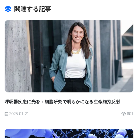
こすことを発見しました」と述べています 。調査対
関連する記事
象となった23人のALSおよびFTD患者のうち、70％
でこの有害なグリコーゲンが上昇していました 。対
照的に、これらの疾患を持たない人で同様のレベル
を示したのは約3分の1に過ぎませんでした 。
BIOMARKET JP
この発見は、ALSおよびFTDの最も一般的な遺伝的
原因であるC9ORF72変異を持つ人々にとって特に重
要です 。この変異を持つすべての人が発症するわけ
ではなく、本研究はその理由を説明する手助けとな
呼吸器疾患に光を：細胞研究で明らかになる生命維持反射
ります 。腸内細菌が環境要因の引き金として働き、
2025.01.21
801
遺伝的にリスクのある人で病気が発症するかどうか
を左右していることが示唆されています 。