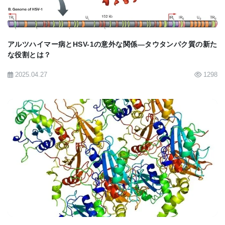
本研究はロドリゲス＝パラシオス博士が開発した革
新的な「ケージ・イン・ケージ」無菌飼育システム
に依存しており、この稀有な設備が調査を可能にし
アルツハイマー病とHSV-1の意外な関係—タウタンパク質の新た
な役割とは？
ました 。このシステムにより、マイクロバイオーム
2025.04.27
1298
の大規模な研究が可能になり、腸と脳がどのように
情報を伝達し合っているかを調査できるようになり
ました 。従来の手法では、一度に少数の動物しか研
究できないという制限がありました 。
バーバリー博士は、「有害な微生物のグリコーゲン
BIOMARKET JP
がいつ、なぜ作られるのかを理解するため、チーム
は次にALSおよびFTD患者の発症前後における腸内
マイクロバイオーム群集を調査する大規模な研究を
行う予定です」と述べています 。さらに、「ALSお