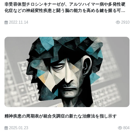
非受容体型チロシンキナーゼが、アルツハイマー病や多発性硬
よびFTD患者におけるグリコーゲンの分解が病気の
化症などの神経変性疾患と闘う脳の能力を高める鍵を握る可能
性。
進行を遅らせるかどうかを検証する臨床試験も私た
2022.11.14
2910
ちの知見によって支持されており、1年以内に開始さ
れる可能性があります」と期待を寄せています 。
参考文献: 「C9orf72 in myeloid cells prevents an
inflammatory response to microbial glycogen（骨髄
BIOMARKET JP
細胞におけるC9orf72は微生物グリコーゲンに対する
炎症反応を防ぐ）」
https://www.sciencedaily.com/releases/2026/04/26
精神疾患の周期表が統合失調症の新たな治療法を指し示す
2025.01.23
804