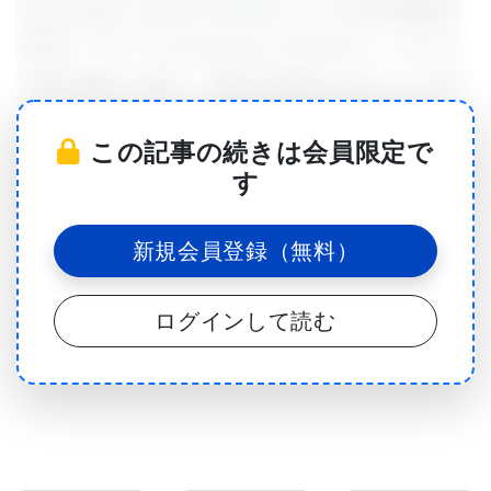
Amyotrophic Lateral Sclerosis）および前頭側頭型
認知症（FTD: Frontotemporal Dementia）に見られ
る脳の損傷との間に、明確な関連性があることが明
らかになりました 。特定の細菌の糖が免疫反応を引
この記事の続きは会員限定で
き起こして脳細胞を破壊すること、そして重要なこ
す
とに、このプロセスを食い止める方法も特定されま
した 。
新規会員登録（無料）
FTDは主に脳の前頭葉と側頭葉に影響を及ぼし、性
ログインして読む
格、行動、言語の変化を引き起こします 。一方、
ALSは運動ニューロンを標的とし、進行性の筋力低
下をもたらして最終的には麻痺に至ります 。これま
で、両疾患の根本的な原因は完全には解明されてい
ませんでした 。科学者たちは、遺伝、環境曝露、脳