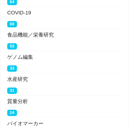
64
COVID-19
60
食品機能／栄養研究
53
ゲノム編集
33
水産研究
31
質量分析
24
バイオマーカー