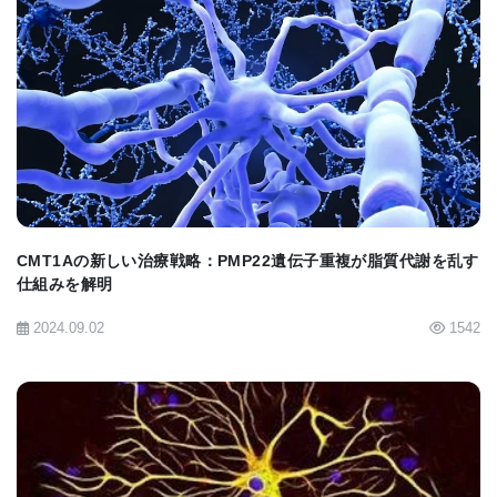
これらの知見は、臨床現場でもすぐに役立つ可能性
があります 。有害な腸内の糖が病気の推進役である
BIOMARKET JP
と特定されたことで、研究者たちは治療の新たな標
的を得ることができました 。医学部消化器健康研究
所の助教であるアレックス・ロドリゲス＝パラシオ
ス (Alex Rodriguez-Palacios) 博士によると、チー
ムは実験でこれらの有害な糖を減らすことに成功
CMT1Aの新しい治療戦略：PMP22遺伝子重複が脂質代謝を乱す
仕組みを解明
し、これにより「脳の健康が改善し、寿命が延び
た」ということです 。消化管内のこれらの有害な糖
2024.09.02
1542
を分解することを目的とした、新しい治療への扉が
開かれています 。また、腸と脳のつながりに作用す
るよう設計された新薬の開発を後押しし、病気の進
行を遅らせたり予防したりする希望をもたらしてい