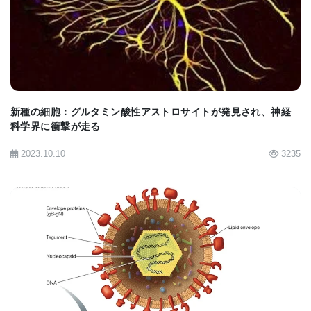
ます 。研究は、腸に焦点を当てた治療の恩恵を受け
BIOMARKET JP
る可能性のある患者を医師が特定するのに役立つバ
イオマーカーの可能性も強調しています 。
この画期的な研究は、同大学の病理学分野および消
新種の細胞：グルタミン酸性アストロサイトが発見され、神経
化器健康研究所の高度な実験手法によって実現しま
科学界に衝撃が走る
した 。科学者たちは、細菌が全く存在しない無菌状
2023.10.10
3235
態で飼育された無菌マウスモデルを使用しました 。
このアプローチにより、特定の微生物が病気に与え
る影響を分離して調べることができます 。
このプログラムは、特別功労教授であり消化器健康
BIOMARKET JP
研究所の所長を務めるファビオ・コミネッリ (Fabio
Cominelli) 博士によって主導されています 。また、