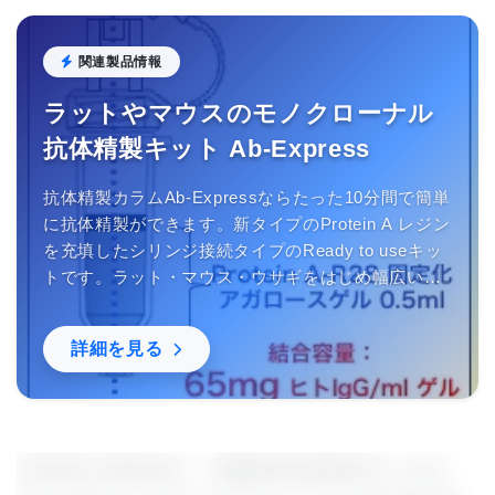
関連製品情報
ラットやマウスのモノクローナル
抗体精製キット Ab-Express
抗体精製カラムAb-Expressならたった10分間で簡単
に抗体精製ができます。新タイプのProtein A レジン
を充填したシリンジ接続タイプのReady to useキッ
トです。ラット・マウス・ウサギをはじめ幅広い生
物種の抗体精製にご利用いただけます。中性域で結
合するので抗体の失活を防ぎます。
詳細を見る
消化管内の微生物と、筋萎縮性側索硬化症（ALS: