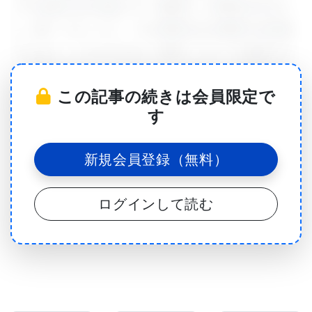
リアの衰えを引き起こす「真犯人」が特定されまし
た。驚くべきことに、その原因はある脂質の合成低
下にあり、しかもそれは「食事」によって改善でき
る可能性があるというのです。若返りと健康長寿の
この記事の続きは会員限定で
未来を塗り替えるかもしれない、最新のライフサイ
す
エンス研究の成果を詳しく紐解いていきましょう。
新規会員登録（無料）
加齢によるホスファチジルコリン合成の低下は、自
然なミトコンドリア老化の可逆的な引き金である
ログインして読む
ミトコンドリアの機能不全は老化の主要な特徴であ
り、晩年における代謝柔軟性（メタボリック・プラ
スティシティ）の低下に寄与しています。遺伝子変
異によってミトコンドリアの完全性が損なわれると