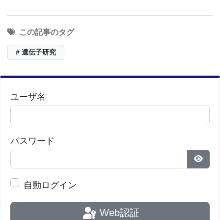
タを用いたメタボロミクス（質量分析・NMR）
解析により、血清中の総PCレベルおよび脂肪酸
この記事のタグ
に対する相対的なPC比率が、加齢（特に女性の
閉経以降の年代）とともに低下することが明ら
# 遺伝子研究
かになりました。このPCレベルの低下は、生体
内のミトコンドリア機能不全の指標である乳酸
ユーザ名
値の上昇や、肥満、糖尿病、さらには基礎代謝
率の上昇、歩行速度の低下、記憶力の低下とい
った「健康的な老化」を阻害する様々な指標と
パスワード
強く相関していました。
パス
本研究成果は、マリア・A・エルモラエヴァ（Maria
自動ログイン
A. Ermolaeva）博士 らの研究チームによって、科学
雑誌『Nature Communications』に「Aging-
Web認証