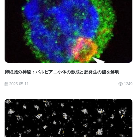
このように、私たちは加齢におけるミトコンドリア
衰退のこれまで認識されていなかった自然な原因を
BIOMARKET JP
突き止めました。そして、このプロセスは食事によ
る介入によって変化させることが可能なのです。
主な研究成果と詳細
卵細胞の神秘：バルビアニ小体の形成と胚発生の鍵を解明
代謝老化は老化の晩期に起こる現象 線虫のプロ
2025.05.11
1249
テオミクス解析（タンパク質解析）により、
mRNAスプライシングの変化やストレス応答の
異常は老化の比較的早い段階で発生するのに対
し、脂質代謝やミトコンドリア代謝を含む「代
謝経路の低下」は老化の後半になって顕著に現
BIOMARKET JP
れることが示されました。