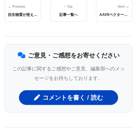
早期老化が引き起こされることは知られています
← Previous
↑ Top
Next →
が、通常の「自然な」老化においてミトコンドリア
抗生物質が使えないSTEC感染症に光明！CRISPRを活用した最新のゲノム編集治療
記事一覧へ
AAV9ベクターを用いた最新の遺伝子治療が難治せてんかんを克服へ
の衰退をもたらすメカニズムは、これまであまり明
らかになっていませんでした。
本研究では、野生型の線虫（Caenorhabditis
ご意見・ご感想をお寄せください
elegans）および、ミトコンドリアの効率が持続的に
この記事に関するご感想やご意見、編集部へのメッ
低下しているにもかかわらず長寿を維持する変異体
セージをお待ちしております。
clk-1(qm30) と isp-1(qm150) を対象に、プロテオミ
クス、リピドミクス、遺伝学、および機能試験を実
コメントを書く / 読む
施しました。これにより、ミトコンドリアの機能不
全がありながらも長寿を支える分子経路の同定を試
みました。