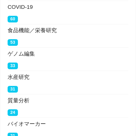
COVID-19
60
食品機能／栄養研究
53
ゲノム編集
33
水産研究
31
質量分析
24
バイオマーカー
21