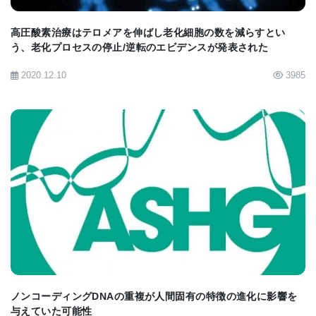
質であるホスファチジルコリン（PC）の合成に
不可欠なメチルドナーです。線虫においてSAM
高圧酸素治療はテロメアを伸ばし老化細胞の数を減らすとい
う、老化プロセスの停止/逆転のエビデンスが発表された
依存的なPC合成を担うホスホエタノールアミン-
2020.12.10
3985
N-メチルトランスフェラーゼである pmt-1 や
pmt-2 の機能を抑制すると、sams-1 の欠損と同
様にミトコンドリアの断片化と酸素消費量
（OCR）の著しい低下（機能低下）が引き起こ
されました。
BIOMARKET JP
食事によるコリンおよびホスファチジルコリン
（PC）補給の救済効果 これらの遺伝子欠損によ
るミトコンドリアの形態異常、機能低下、およ
び虫体の縮小は、食事へのホスファチジルコリ
ン（PC）またはコリンの補給によって劇的に改
ノンコーディングDNAの重複が人間固有の特徴の進化に影響を
与えていた可能性
善されました。コリンの補給は、通常の高齢線