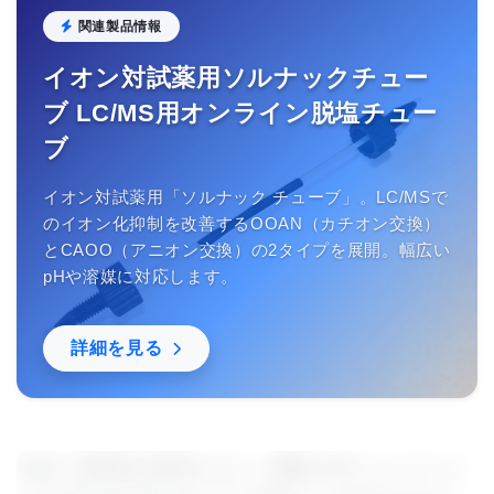
関連製品情報
イオン対試薬用ソルナックチュー
ブ LC/MS用オンライン脱塩チュー
ブ
イオン対試薬用「ソルナック チューブ」。LC/MSで
のイオン化抑制を改善するOOAN（カチオン交換）
とCAOO（アニオン交換）の2タイプを展開。幅広い
pHや溶媒に対応します。
詳細を見る
今回、革新的な研究により、加齢に伴うミトコンド