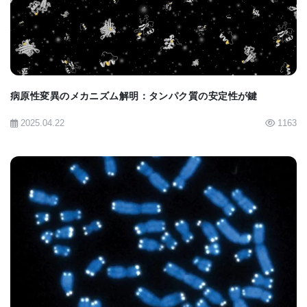
S-アデノシルメチオニン合成酵素「SAMS-1」の
重要性 通常の老化プロセスでは、S-アデノシル
メチオニン合成酵素（SAMS-1）のトップクラス
の低下がみられますが、長寿なミトコンドリア
病原性変異のメカニズム解明：タンパク質の安定性が鍵
変異体ではこの低下が抑制されていました。遺
2025.04.22
1163
伝子ノックダウン試験により、sams-1 の欠損は
ミトコンドリアネットワークを著しく断片化さ
せ、ミトコンドリアのアンfoldedタンパク質応答
（unfolded protein response: UPR）を誘発する
ことが判明しました。
BIOMARKET JP
ホスファチジルコリン（PC）合成経路とミトコ
ンドリアの完全性 sams-1 を介して合成される
S-アデノシルメチオニン（SAM）は、膜リン脂