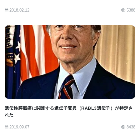
虫におけるミトコンドリアの断片化をも抑制
2018.02.12
5388
し、呼吸機能を向上させました。また、ヒトの
皮膚線維芽細胞を用いたミトコンドリアストレ
ス（メトホルミン毒性）モデルにおいても、コ
リンの投与が細胞死を防ぎ、ミトコンドリア膜
電位を維持することが確認されました。
BIOMARKET JP
ヒトの老化における普遍的な関連性 ヒトの組織
トランスクリプトームデータ（GTEx）を解析し
たところ、ヒトにおける pmt-1/2 の機能的アナ
ログである PEMT 遺伝子の発現が、加齢に伴
遺伝性膵臓癌に関連する遺伝子変異（RABL3遺伝子）が特定さ
い、特に脂肪組織や卵巣などの脂質に富む組織
れた
で低下する傾向が確認されました。 さらに、英
2019.09.07
8438
国バイオバンク（UK Biobank）のコホートデー