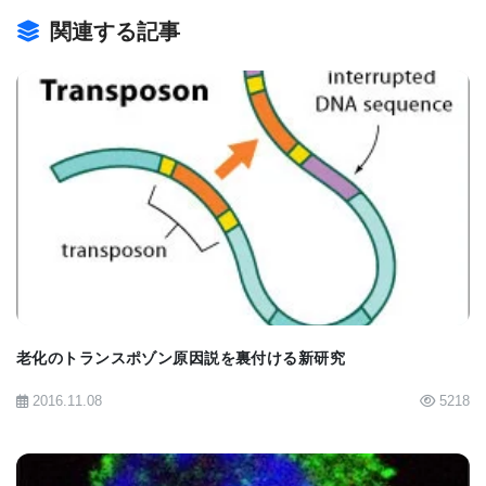
これらの試験と、それに続くヒトのトランスクリプ
関連する記事
トミクスおよびメタボロミクス解析により、加齢に
伴う「ホスファチジルコリン（phosphatidylcholine:
PC）」の合成低下がミトコンドリアネットワークの
分断を引き起こし、正常な老化プロセスにおけるミ
BIOMARKET JP
トコンドリア機能不全のトリガーになっていること
が明らかになりました。
さらに、食事を介してホスファチジルコリン（PC）
のレベルを生体内で外因的に高めることにより、線
老化のトランスポゾン原因説を裏付ける新研究
虫の晩年におけるミトコンドリアの完全性が回復
2016.11.08
5218
し、ヒトの細胞培養試験においても代謝のレジリエ
ンス（回復力）が復元することが確認されました。