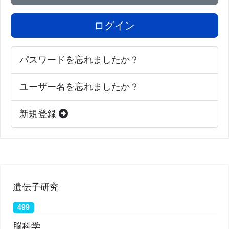
associated decline of phosphatidylcholine
synthesis is a malleable trigger of natural
ログイン
mitochondrial aging（加齢に伴うホスファチジルコ
リン合成の低下は、自然なミトコンドリア老化の可
パスワードを忘れましたか？
逆的な引き金である）」というタイトルで発表され
ユーザー名を忘れましたか？
ました。
新規登録
https://www.nature.com/articles/s41467-026-71508-
7
遺伝子研究
499
脳科学